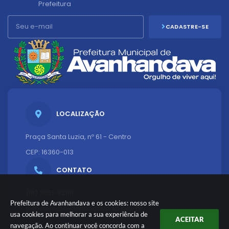
Prefeitura
CADASTRE-SE
LOCALIZAÇÃO
Praça Santa Luzia, nº 61 - Centro
CEP: 16360-013
CONTATO
(18) 3651-9200
Prefeitura de Avanhandava e os cookies: nosso site
gabinete@avanhandava.sp.gov.br
usa cookies para melhorar a sua experiência de
ACEITAR
ATENDIMENTO
navegação. Ao continuar você concorda com a