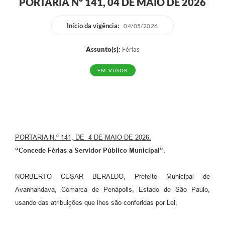
PORTARIA Nº 141, 04 DE MAIO DE 2026
Início da vigência:
04/05/2026
Assunto(s):
Férias
EM VIGOR
PORTARIA N.º
141
, DE
4
DE
MAIO
DE
2026
.
“Concede Férias a Servidor Público Municipal”.
NORBERTO CESAR BERALDO, Prefeito Municipal de
Avanhandava, Comarca de Penápolis, Estado de São Paulo,
usando das atribuições que lhes são conferidas por Lei,