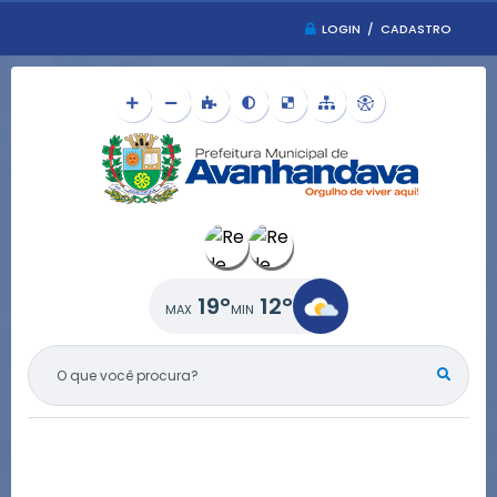
LOGIN / CADASTRO
19°
12°
O QUE VOCÊ PROCURA?