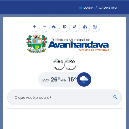
LOGIN / CADASTRO
26°
15°
O QUE VOCÊ PROCURA?