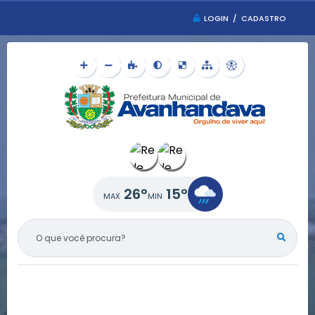
LOGIN / CADASTRO
26°
15°
O QUE VOCÊ PROCURA?