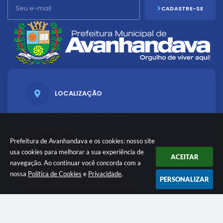
CADASTRE-SE
LOCALIZAÇÃO
Praça Santa Luzia, nº 61 - Centro
CEP: 16360-013
Prefeitura de Avanhandava e os cookies: nosso site
CONTATO
usa cookies para melhorar a sua experiência de
ACEITAR
navegação. Ao continuar você concorda com a
(18) 3651-9200
nossa
Política de Cookies
e
Privacidade
.
PERSONALIZAR
gabinete@avanhandava.sp.gov.br
ATENDIMENTO