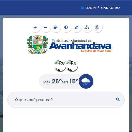
LOGIN / CADASTRO
26°
15°
O QUE VOCÊ PROCURA?