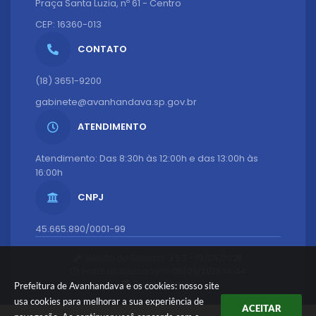
Praça Santa Luzia, nº 61 - Centro
CEP: 16360-013
CONTATO
(18) 3651-9200
gabinete@avanhandava.sp.gov.br
ATENDIMENTO
Atendimento: Das 8:30h às 12:00h e das 13:00h às
16:00h
CNPJ
45.665.890/0001-99
Versão do Sistema:
3.5.3 - 19/06/2026
Portal atualizado em:
06/08/2026 14:44
Dados Abertos
Prefeitura de Avanhandava e os cookies: nosso site
usa cookies para melhorar a sua experiência de
ACEITAR