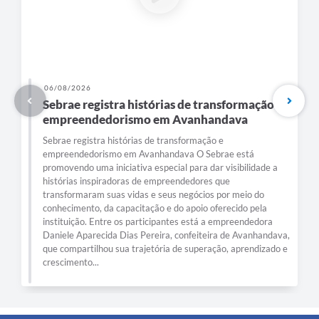
03/08/2026
Sopa nos Bairros leva acolhimento e
solidariedade às famílias de Avanhandava
Sopa nos Bairros leva acolhimento e solidariedade às famílias
de Avanhandava Durante todo o mês de julho, o Fundo Social
de Solidariedade de Avanhandava realizou a ação Sopa nos
Bairros, levando uma refeição nutritiva e muito carinho para
diferentes regiões da cidade. Realizada todas as quartas-
feiras, a iniciativa teve como objetivo oferecer apoio às
famílias atendidas, especialmente durante o período de
inverno, promovendo acolhimento e fortalecendo os laços de
solidariedade na...