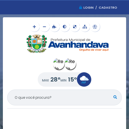
LOGIN / CADASTRO
28°
15°
O QUE VOCÊ PROCURA?