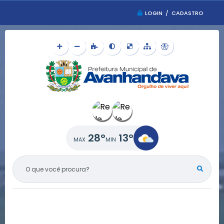
LOGIN / CADASTRO
28°
13°
O QUE VOCÊ PROCURA?