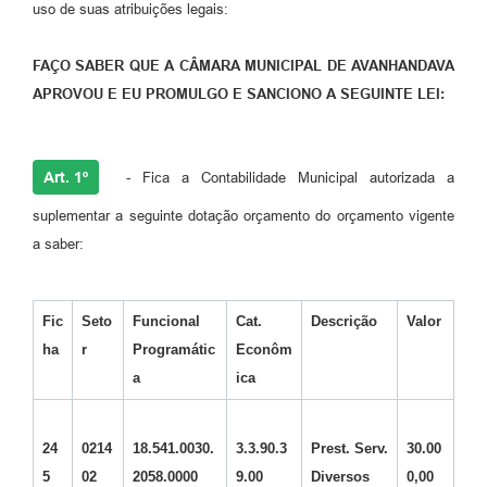
uso de suas atribuições legais:
FAÇO SABER QUE A CÂMARA MUNICIPAL DE AVANHANDAVA
APROVOU E EU PROMULGO E SANCIONO A SEGUINTE LEI:
Art. 1º
- Fica a Contabilidade Municipal autorizada a
suplementar a seguinte dotação orçamento do orçamento vigente
a saber:
Fic
Seto
Funcional
Cat.
Descrição
Valor
ha
r
Programátic
Econôm
a
ica
24
0214
18.541.0030.
3.3.90.3
Prest. Serv.
30.00
5
02
2058.0000
9.00
Diversos
0,00