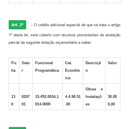
Art. 2º
- O crédito adicional especial de que se trata o artigo
1º desta lei, será coberto com recursos provenientes de anulação
parcial da seguinte dotação orçamentária a saber:
Fic
Seto
Funcional
Cat.
Descriçã
Valor
ha
r
Programática
Econôm
o
ica
Obras e
13
0207
15.452.0016.1
4.4.90.51
Instalaçõ
30.00
0
01
014.0000
.00
es
0,00