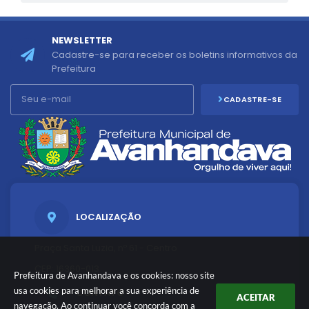
NEWSLETTER
Cadastre-se para receber os boletins informativos da
Prefeitura
CADASTRE-SE
LOCALIZAÇÃO
Praça Santa Luzia, nº 61 - Centro
CEP: 16360-013
Prefeitura de Avanhandava e os cookies: nosso site
usa cookies para melhorar a sua experiência de
CONTATO
ACEITAR
navegação. Ao continuar você concorda com a