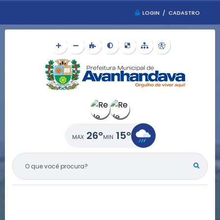
LOGIN / CADASTRO
26°
15°
O QUE VOCÊ PROCURA?