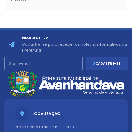
.............................................................................................................................
........... concurso pu…
NEWSLETTER
Cadastre-se para receber os boletins informativos da
Prefeitura
CADASTRE-SE
LOCALIZAÇÃO
Praça Santa Luzia, nº 61 - Centro