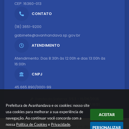
CEP: 16360-013
CONTATO
(18) 3651-9200
gabinete@avanhandava.sp.gov.br
ATENDIMENTO
Atendimento: Das 8:30h às 12:00h e das 13:00h às
16:00h
CNPJ
45.665.890/0001-99
Versão do Sistema:
3.5.3 - 19/06/2026
Portal atualizado em:
07/08/2026 16:51
Prefeitura de Avanhandava e os cookies: nosso site
Dados Abertos
usa cookies para melhorar a sua experiência de
ACEITAR
navegação. Ao continuar você concorda com a
nossa
Política de Cookies
e
Privacidade
.
© Copyright Instar - 2006-2026. Todos os direitos
PERSONALIZAR