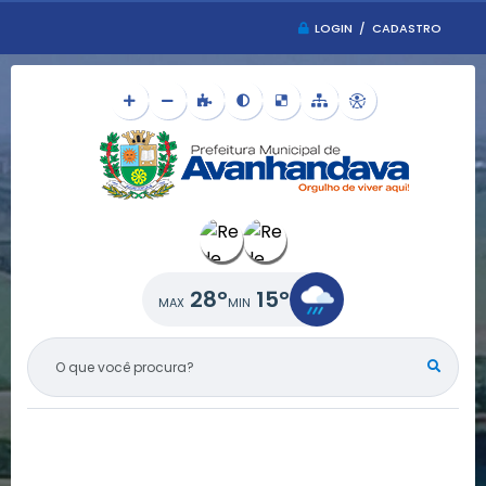
LOGIN / CADASTRO
28°
15°
O QUE VOCÊ PROCURA?