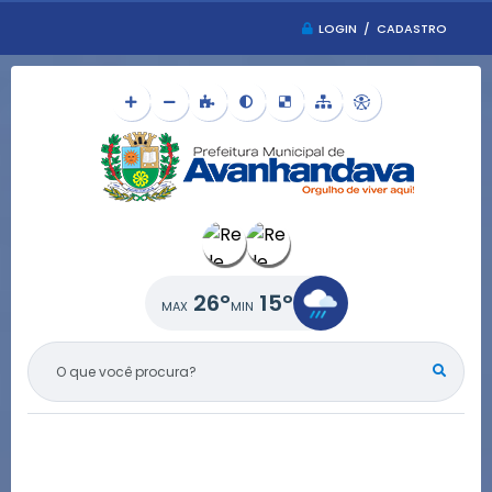
LOGIN / CADASTRO
26°
15°
O QUE VOCÊ PROCURA?