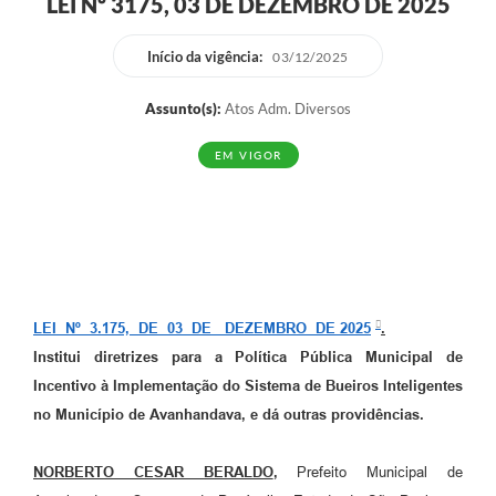
LEI Nº 3175, 03 DE DEZEMBRO DE 2025
Início da vigência:
03/12/2025
Assunto(s):
Atos Adm. Diversos
EM VIGOR
LEI Nº 3.175, DE 03 DE DEZEMBRO DE 2025
.
Institui diretrizes para a Política Pública Municipal de
Incentivo à Implementação do Sistema de Bueiros Inteligentes
no Município de Avanhandava, e dá outras providências.
NORBERTO CESAR BERALDO
,
Prefeito Municipal de