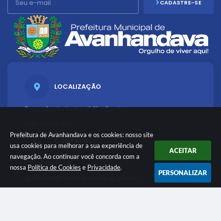
CADASTRE-SE
LOCALIZAÇÃO
Praça Santa Luzia, nº 61 - Centro
CEP: 16360-013
Prefeitura de Avanhandava e os cookies: nosso site
CONTATO
usa cookies para melhorar a sua experiência de
ACEITAR
navegação. Ao continuar você concorda com a
(18) 3651-9200
nossa
Política de Cookies
e
Privacidade
.
PERSONALIZAR
gabinete@avanhandava.sp.gov.br
ATENDIMENTO
Atendimento: Das 8:30h às 12:00h e das 13:00h às