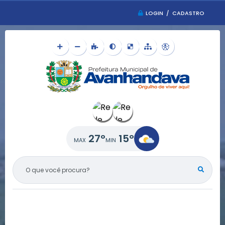
LOGIN / CADASTRO
27°
15°
O QUE VOCÊ PROCURA?