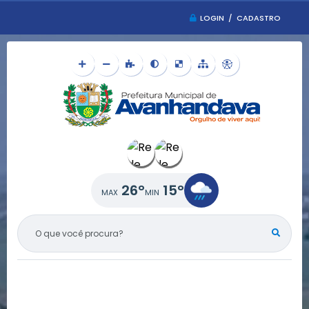
LOGIN / CADASTRO
26°
15°
O QUE VOCÊ PROCURA?