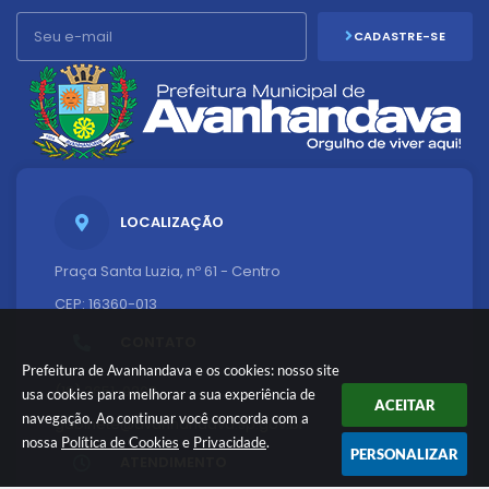
CADASTRE-SE
LOCALIZAÇÃO
Praça Santa Luzia, nº 61 - Centro
CEP: 16360-013
CONTATO
Prefeitura de Avanhandava e os cookies: nosso site
(18) 3651-9200
usa cookies para melhorar a sua experiência de
ACEITAR
navegação. Ao continuar você concorda com a
gabinete@avanhandava.sp.gov.br
nossa
Política de Cookies
e
Privacidade
.
PERSONALIZAR
ATENDIMENTO