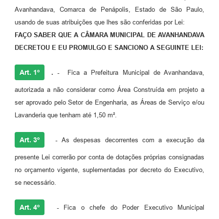
Avanhandava, Comarca de Penápolis, Estado de São Paulo,
usando de suas atribuições que lhes são conferidas por Lei:
FAÇO SABER QUE A CÂMARA MUNICIPAL DE AVANHANDAVA
DECRETOU E EU PROMULGO E SANCIONO A SEGUINTE LEI:
Art. 1º
. -
Fica a Prefeitura Municipal de Avanhandava,
autorizada a não considerar como Área Construída em projeto a
ser aprovado pelo Setor de Engenharia, as Áreas de Serviço e/ou
Lavanderia que tenham até 1,50 m².
Art. 3º
-
As despesas decorrentes com a execução da
presente Lei correrão por conta de dotações próprias consignadas
no orçamento vigente, suplementadas por decreto do Executivo,
se necessário.
Art. 4º
-
Fica o chefe do Poder Executivo Municipal